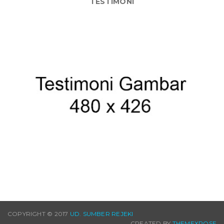
TESTIMONI
COPYRIGHT © 2017
UD. SUMBER REJEKI
CREATED BY
THEMEXPOSE