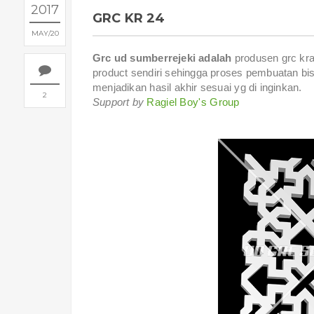
2017
GRC KR 24
MAY
20
Grc ud sumberrejeki adalah
produsen grc kra
product sendiri sehingga proses pembuatan bis
menjadikan hasil akhir sesuai yg di inginkan.
2
Support by
Ragiel Boy's Group