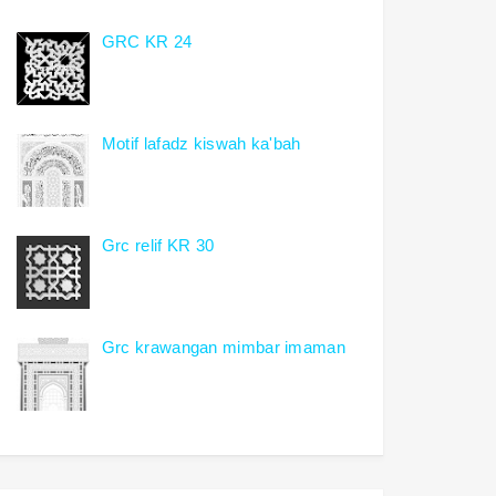
GRC KR 24
Motif lafadz kiswah ka'bah
Grc relif KR 30
Grc krawangan mimbar imaman