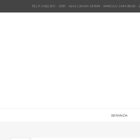
TELP: (+62) 821 - 2931 - 4242 | BUKA SENIN - MINGGU JAM 08.00 - 
BERANDA