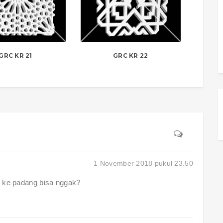
GRC KR 21
GRC KR 22
1 November 2018 pukul 23.50
m ke padang bisa nggak?