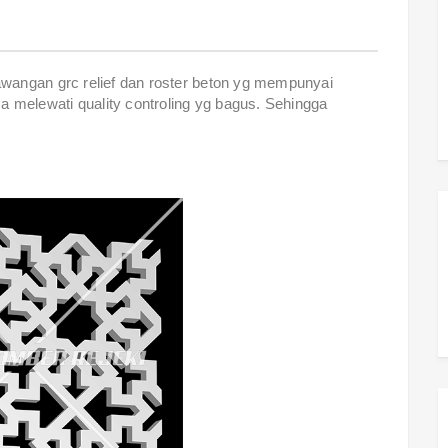
wangan grc relief dan roster beton yg mempunyai
a melewati quality controling yg bagus. Sehingga