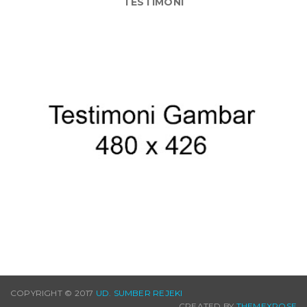
TESTIMONI
COPYRIGHT © 2017
UD. SUMBER REJEKI
CREATED BY
THEMEXPOSE