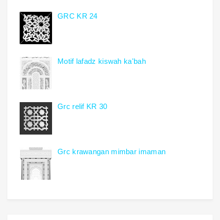
GRC KR 24
Motif lafadz kiswah ka'bah
Grc relif KR 30
Grc krawangan mimbar imaman